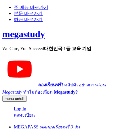
주 메뉴 바로가기
본문 바로가기
하단 바로가기
megastudy
We Care, You Succeed
대한민국 1등 교육 기업
ลองเรียนฟรี!
คลิปตัวอย่างการสอน
Megastudy
ทำไมต้องเลือก
Megastudy?
menu on/off
Log In
ลงทะเบียน
MEGAPASS
ทดลองเรียนฟรี 3 วัน