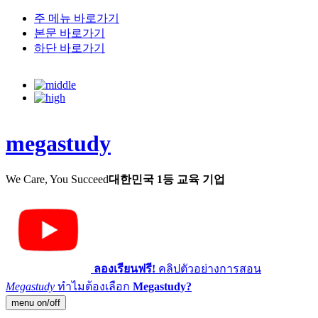
주 메뉴 바로가기
본문 바로가기
하단 바로가기
megastudy
We Care, You Succeed
대한민국 1등 교육 기업
ลองเรียนฟรี!
คลิปตัวอย่างการสอน
Megastudy
ทำไมต้องเลือก
Megastudy?
menu on/off