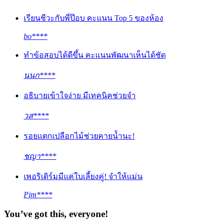
เรียนชีวะกับพี่ป๊อบ คะแนน Top 5 ของห้อง
bo****
ทำข้อสอบได้ดีขึ้น คะแนนพัฒนาเห็นได้ชัด
นนก****
อธิบายเข้าใจง่าย มีเทคนิคช่วยจำ
วส****
รอยแตกเปลือกไม้ช่วยคายน้ำนะ!
ชญา****
เพอริเดิร์มมีแค่ใบเลี้ยงคู่! จำให้แม่น
Pim****
You’ve got this, everyone!