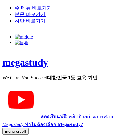
주 메뉴 바로가기
본문 바로가기
하단 바로가기
megastudy
We Care, You Succeed
대한민국 1등 교육 기업
ลองเรียนฟรี!
คลิปตัวอย่างการสอน
Megastudy
ทำไมต้องเลือก
Megastudy?
menu on/off