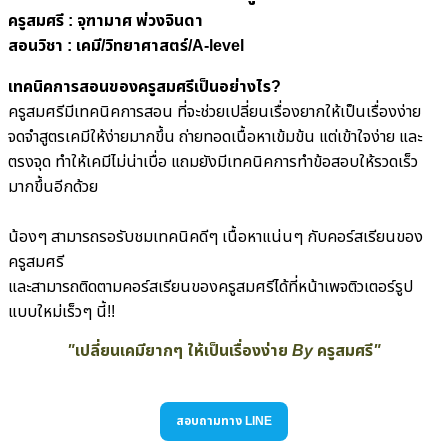
ครูสมศรี :
จุฑามาศ พ่วงจินดา
สอนวิชา : เคมี/วิทยาศาสตร์/A-level​
เทคนิคการสอนของครูสมศรีเป็นอย่างไร?
ครูสมศรีมีเทคนิคการสอน ที่จะช่วยเปลี่ยนเรื่องยากให้เป็นเรื่องง่าย
จดจำสูตรเคมีให้ง่ายมากขึ้น ถ่ายทอดเนื้อหาเข้มข้น แต่เข้าใจง่าย และ
ตรงจุด ทำให้เคมีไม่น่าเบื่อ แถมยังมีเทคนิคการทำข้อสอบให้รวดเร็ว
มากขึ้นอีกด้วย
น้องๆ สามารถรอรับชมเทคนิคดีๆ เนื้อหาแน่นๆ กับคอร์สเรียนของ
ครูสมศรี
และสามารถติดตามคอร์สเรียนของครูสมศรีได้ที่หน้าเพจติวเตอร์รูป
แบบใหม่เร็วๆ นี้!!
"เปลี่ยนเคมียากๆ ให้เป็นเรื่องง่าย By ครูสมศรี"
สอบถามทาง LINE