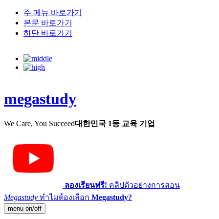
주 메뉴 바로가기
본문 바로가기
하단 바로가기
megastudy
We Care, You Succeed
대한민국 1등 교육 기업
ลองเรียนฟรี!
คลิปตัวอย่างการสอน
Megastudy
ทำไมต้องเลือก
Megastudy?
menu on/off