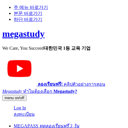
주 메뉴 바로가기
본문 바로가기
하단 바로가기
megastudy
We Care, You Succeed
대한민국 1등 교육 기업
ลองเรียนฟรี!
คลิปตัวอย่างการสอน
Megastudy
ทำไมต้องเลือก
Megastudy?
menu on/off
Log In
ลงทะเบียน
MEGAPASS
ทดลองเรียนฟรี 3 วัน