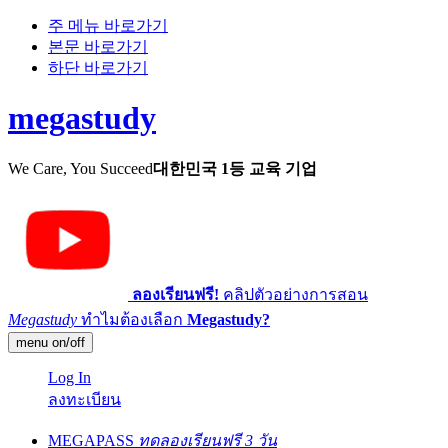
주 메뉴 바로가기
본문 바로가기
하단 바로가기
megastudy
We Care, You Succeed
대한민국 1등 교육 기업
ลองเรียนฟรี!
คลิปตัวอย่างการสอน
Megastudy
ทำไมต้องเลือก
Megastudy?
menu on/off
Log In
ลงทะเบียน
MEGAPASS
ทดลองเรียนฟรี 3 วัน