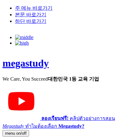
주 메뉴 바로가기
본문 바로가기
하단 바로가기
megastudy
We Care, You Succeed
대한민국 1등 교육 기업
ลองเรียนฟรี!
คลิปตัวอย่างการสอน
Megastudy
ทำไมต้องเลือก
Megastudy?
menu on/off