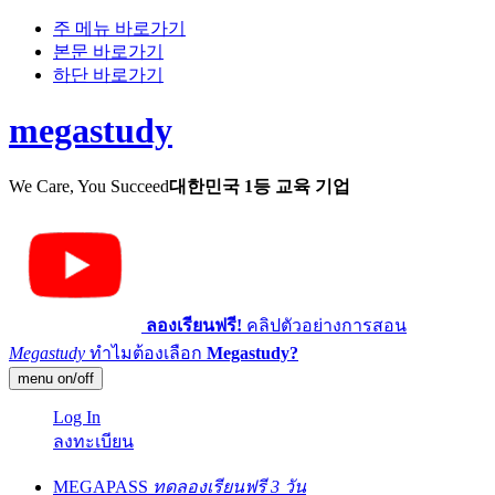
주 메뉴 바로가기
본문 바로가기
하단 바로가기
megastudy
We Care, You Succeed
대한민국 1등 교육 기업
ลองเรียนฟรี!
คลิปตัวอย่างการสอน
Megastudy
ทำไมต้องเลือก
Megastudy?
menu on/off
Log In
ลงทะเบียน
MEGAPASS
ทดลองเรียนฟรี 3 วัน