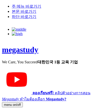
주 메뉴 바로가기
본문 바로가기
하단 바로가기
megastudy
We Care, You Succeed
대한민국 1등 교육 기업
ลองเรียนฟรี!
คลิปตัวอย่างการสอน
Megastudy
ทำไมต้องเลือก
Megastudy?
menu on/off