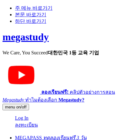
주 메뉴 바로가기
본문 바로가기
하단 바로가기
megastudy
We Care, You Succeed
대한민국 1등 교육 기업
ลองเรียนฟรี!
คลิปตัวอย่างการสอน
Megastudy
ทำไมต้องเลือก
Megastudy?
menu on/off
Log In
ลงทะเบียน
MEGAPASS
ทดลองเรียนฟรี 3 วัน