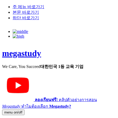
주 메뉴 바로가기
본문 바로가기
하단 바로가기
megastudy
We Care, You Succeed
대한민국 1등 교육 기업
ลองเรียนฟรี!
คลิปตัวอย่างการสอน
Megastudy
ทำไมต้องเลือก
Megastudy?
menu on/off