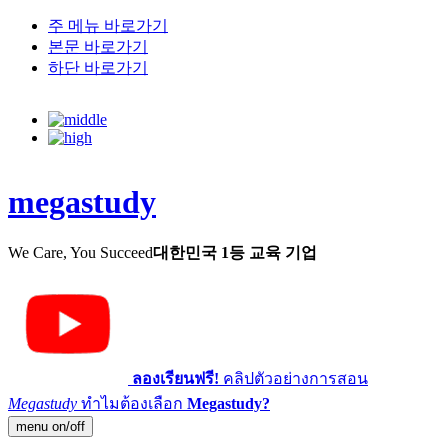
주 메뉴 바로가기
본문 바로가기
하단 바로가기
megastudy
We Care, You Succeed
대한민국 1등 교육 기업
ลองเรียนฟรี!
คลิปตัวอย่างการสอน
Megastudy
ทำไมต้องเลือก
Megastudy?
menu on/off