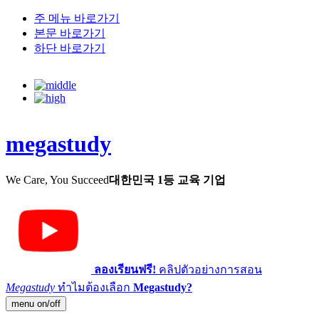
주 메뉴 바로가기
본문 바로가기
하단 바로가기
megastudy
We Care, You Succeed
대한민국 1등 교육 기업
ลองเรียนฟรี!
คลิปตัวอย่างการสอน
Megastudy
ทำไมต้องเลือก
Megastudy?
menu on/off