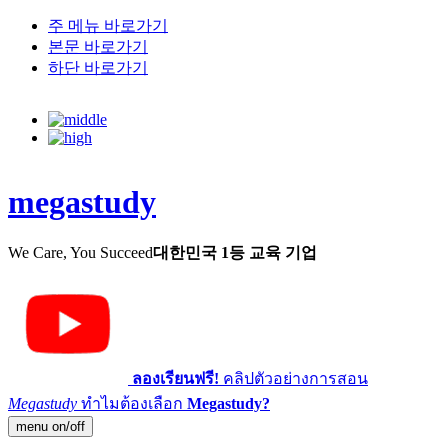
주 메뉴 바로가기
본문 바로가기
하단 바로가기
megastudy
We Care, You Succeed
대한민국 1등 교육 기업
ลองเรียนฟรี!
คลิปตัวอย่างการสอน
Megastudy
ทำไมต้องเลือก
Megastudy?
menu on/off