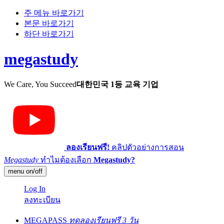
주 메뉴 바로가기
본문 바로가기
하단 바로가기
megastudy
We Care, You Succeed
대한민국 1등 교육 기업
ลองเรียนฟรี!
คลิปตัวอย่างการสอน
Megastudy
ทำไมต้องเลือก
Megastudy?
menu on/off
Log In
ลงทะเบียน
MEGAPASS
ทดลองเรียนฟรี 3 วัน