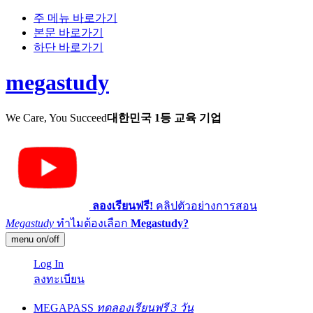
주 메뉴 바로가기
본문 바로가기
하단 바로가기
megastudy
We Care, You Succeed
대한민국 1등 교육 기업
ลองเรียนฟรี!
คลิปตัวอย่างการสอน
Megastudy
ทำไมต้องเลือก
Megastudy?
menu on/off
Log In
ลงทะเบียน
MEGAPASS
ทดลองเรียนฟรี 3 วัน