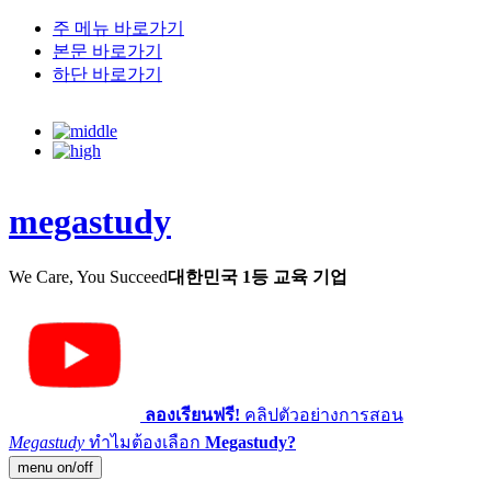
주 메뉴 바로가기
본문 바로가기
하단 바로가기
megastudy
We Care, You Succeed
대한민국 1등 교육 기업
ลองเรียนฟรี!
คลิปตัวอย่างการสอน
Megastudy
ทำไมต้องเลือก
Megastudy?
menu on/off