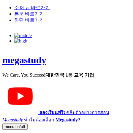
주 메뉴 바로가기
본문 바로가기
하단 바로가기
megastudy
We Care, You Succeed
대한민국 1등 교육 기업
ลองเรียนฟรี!
คลิปตัวอย่างการสอน
Megastudy
ทำไมต้องเลือก
Megastudy?
menu on/off