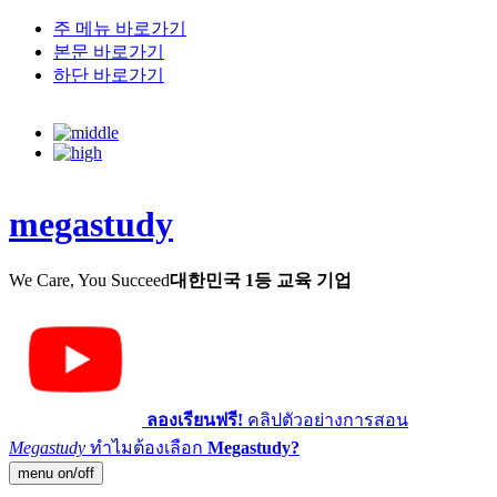
주 메뉴 바로가기
본문 바로가기
하단 바로가기
megastudy
We Care, You Succeed
대한민국 1등 교육 기업
ลองเรียนฟรี!
คลิปตัวอย่างการสอน
Megastudy
ทำไมต้องเลือก
Megastudy?
menu on/off