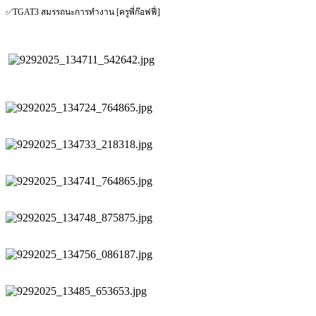
✅TGAT3 สมรรถนะการทำงาน [ครูพี่ก๊อฟฟี่]​