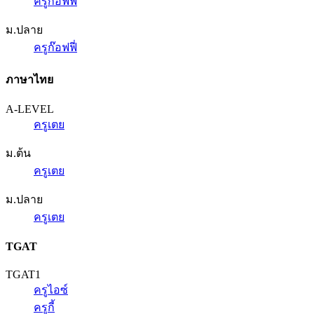
ครูก๊อฟฟี่
ม.ปลาย
ครูก๊อฟฟี่
ภาษาไทย
A-LEVEL
ครูเตย
ม.ต้น
ครูเตย
ม.ปลาย
ครูเตย
TGAT
TGAT1
ครูไอซ์
ครูกี้