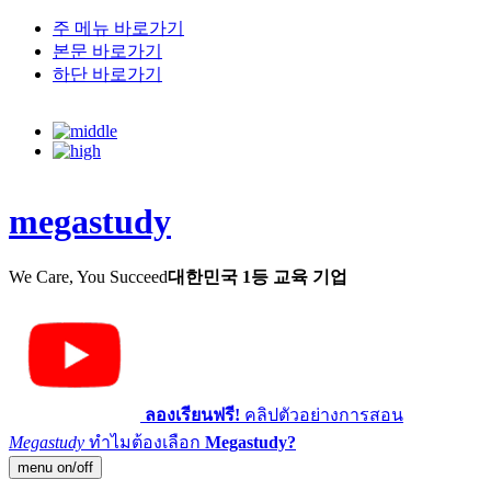
주 메뉴 바로가기
본문 바로가기
하단 바로가기
megastudy
We Care, You Succeed
대한민국 1등 교육 기업
ลองเรียนฟรี!
คลิปตัวอย่างการสอน
Megastudy
ทำไมต้องเลือก
Megastudy?
menu on/off