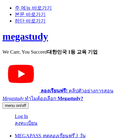
주 메뉴 바로가기
본문 바로가기
하단 바로가기
megastudy
We Care, You Succeed
대한민국 1등 교육 기업
ลองเรียนฟรี!
คลิปตัวอย่างการสอน
Megastudy
ทำไมต้องเลือก
Megastudy?
menu on/off
Log In
ลงทะเบียน
MEGAPASS
ทดลองเรียนฟรี 3 วัน