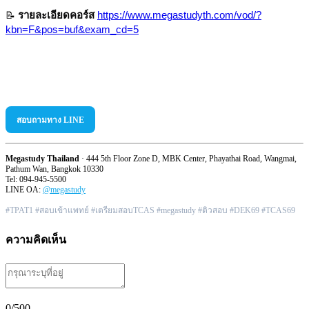
​ รายละเอียดคอร์ส
📝
https://www.megastudyth.com/vod/?
kbn=F&pos=buf&exam_cd=5
สอบถามทาง LINE
Megastudy Thailand
· 444 5th Floor Zone D, MBK Center, Phayathai Road, Wangmai,
Pathum Wan, Bangkok 10330
Tel: 094-945-5500
LINE OA:
@megastudy
#TPAT1 #สอบเข้าแพทย์ #เตรียมสอบTCAS #megastudy #ติวสอบ #DEK69 #TCAS69
ความคิดเห็น
0
/500