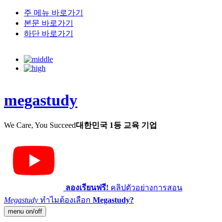
주 메뉴 바로가기
본문 바로가기
하단 바로가기
megastudy
We Care, You Succeed
대한민국 1등 교육 기업
ลองเรียนฟรี!
คลิปตัวอย่างการสอน
Megastudy
ทำไมต้องเลือก
Megastudy?
menu on/off