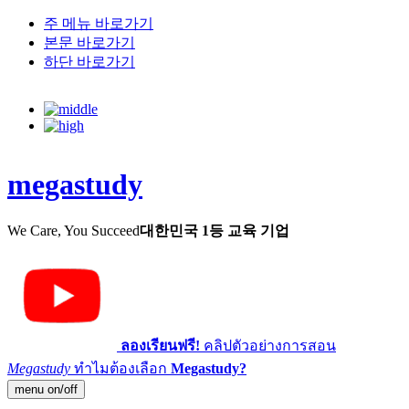
주 메뉴 바로가기
본문 바로가기
하단 바로가기
megastudy
We Care, You Succeed
대한민국 1등 교육 기업
ลองเรียนฟรี!
คลิปตัวอย่างการสอน
Megastudy
ทำไมต้องเลือก
Megastudy?
menu on/off