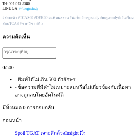
Tel: 094-945-5500
LINE OA:
@megastudy
#สอบเข้า #TCAS69 #DEK69 #แฟ้มผลงาน #พอร์ต #megastudy #megastudyth #เตรียม
สอบTCAS #กวดวิชา #ติว
ความคิดเห็น
0
/500
- พิมพ์ได้ไม่เกิน 500 ตัวอักษร
- ข้อความที่มีคำไม่เหมาะสมหรือไม่เกี่ยวข้องกับเนื้อหา
อาจถูกลบโดยอัตโนมัติ
มีทั้งหมด
0
การตอบกลับ
ก่อนหน้า
Spoil TGAT เจาะลึกล้วงInsight 💥