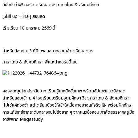
ที่นั่งยังว่าง!! คอร์สเตรียมอุดมฯ
ภาษาไทย & สังคมศึกษา
[Skill up+Final] สอนสด
เริ่มเรียน 10 มกราคม 2569​ นี้
สำหรับน้องๆ ม.3 ที่มีแพลนอยากสอบเข้าเตรียมอุดมฯ
ภาษาไทย & สังคมศึกษา
พี่แนะนำคอร์สนี้เลย
คอร์สตะลุยโจทย์ระดับยาก เรียนรู้เทคนิคขั้นเทพ พร้อมอัปเดตแนวปีล่าสุด
สำหรับสอบเข้า ม.4 โรงเรียนเตรียมอุดมศึกษา วิชา
ภาษาไทย & สังคมศึกษา
ไม่ใช่แค่ท่องจำ แต่เตรียมน้องให้เข้าใจเนื้อหาอย่างแท้จริง 📝 พร้อมฝึกทักษะ
การแก้โจทย์จากระดับกลางจนไปถึงยาก ๆ จากแนวข้อสอบเก่าคัดสรร​จากครูมือ
อาชีพจาก Megastudy