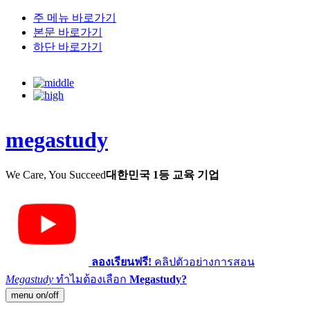
주 메뉴 바로가기
본문 바로가기
하단 바로가기
megastudy
We Care, You Succeed
대한민국 1등 교육 기업
ลองเรียนฟรี!
คลิปตัวอย่างการสอน
Megastudy
ทำไมต้องเลือก
Megastudy?
menu on/off