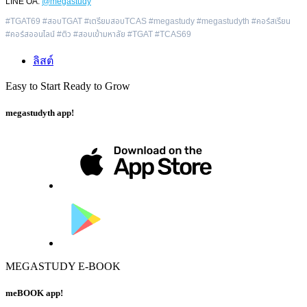
LINE OA:
@megastudy
#TGAT69 #สอบTGAT #เตรียมสอบTCAS #megastudy #megastudyth #คอร์สเรียน
#คอร์สออนไลน์ #ติว #สอบเข้ามหาลัย #TGAT #TCAS69
ลิสต์
Easy to Start Ready to Grow
megastudyth app!
MEGASTUDY E-BOOK
meBOOK app!