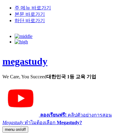
주 메뉴 바로가기
본문 바로가기
하단 바로가기
megastudy
We Care, You Succeed
대한민국 1등 교육 기업
ลองเรียนฟรี!
คลิปตัวอย่างการสอน
Megastudy
ทำไมต้องเลือก
Megastudy?
menu on/off