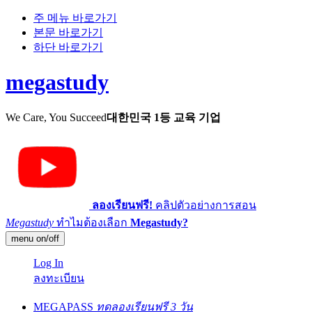
주 메뉴 바로가기
본문 바로가기
하단 바로가기
megastudy
We Care, You Succeed
대한민국 1등 교육 기업
ลองเรียนฟรี!
คลิปตัวอย่างการสอน
Megastudy
ทำไมต้องเลือก
Megastudy?
menu on/off
Log In
ลงทะเบียน
MEGAPASS
ทดลองเรียนฟรี 3 วัน