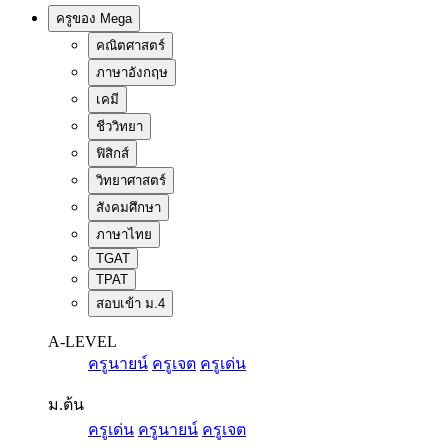
ครูของ Mega
คณิตศาสตร์
ภาษาอังกฤษ
เคมี
ชีววิทยา
ฟิสิกส์
วิทยาศาสตร์
สังคมศึกษา
ภาษาไทย
TGAT
TPAT
สอบเข้า ม.4
A-LEVEL
ครูนายน์
ครูเจต
ครูเด่น
ม.ต้น
ครูเด่น
ครูนายน์
ครูเจต