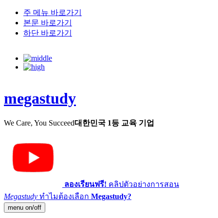
주 메뉴 바로가기
본문 바로가기
하단 바로가기
megastudy
We Care, You Succeed
대한민국 1등 교육 기업
ลองเรียนฟรี!
คลิปตัวอย่างการสอน
Megastudy
ทำไมต้องเลือก
Megastudy?
menu on/off