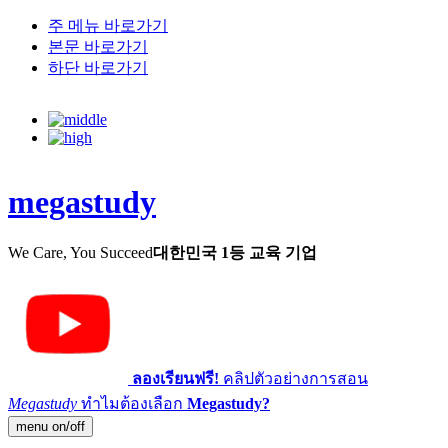
주 메뉴 바로가기
본문 바로가기
하단 바로가기
megastudy
We Care, You Succeed
대한민국 1등 교육 기업
ลองเรียนฟรี!
คลิปตัวอย่างการสอน
Megastudy
ทำไมต้องเลือก
Megastudy?
menu on/off