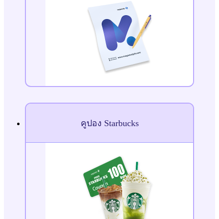
คูปอง Starbucks