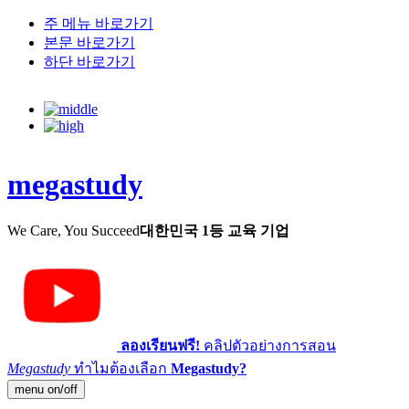
주 메뉴 바로가기
본문 바로가기
하단 바로가기
megastudy
We Care, You Succeed
대한민국 1등 교육 기업
ลองเรียนฟรี!
คลิปตัวอย่างการสอน
Megastudy
ทำไมต้องเลือก
Megastudy?
menu on/off