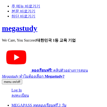
주 메뉴 바로가기
본문 바로가기
하단 바로가기
megastudy
We Care, You Succeed
대한민국 1등 교육 기업
ลองเรียนฟรี!
คลิปตัวอย่างการสอน
Megastudy
ทำไมต้องเลือก
Megastudy?
menu on/off
Log In
ลงทะเบียน
MEGAPASS
ทดลองเรียนฟรี 3 วัน