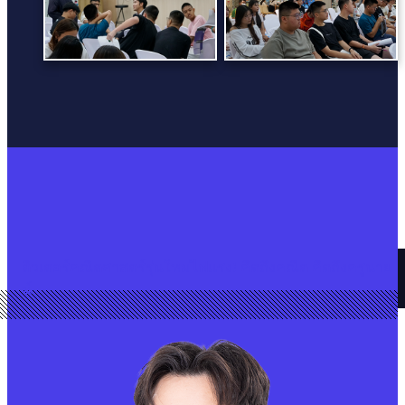
ติวเตอร์คณิตศาสตร์รุ่นใหม่ไฟแรง! คิดถึงคณิต คิดถึงครูนาย
น์