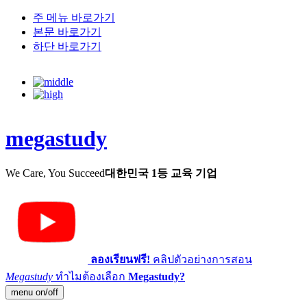
주 메뉴 바로가기
본문 바로가기
하단 바로가기
megastudy
We Care, You Succeed
대한민국 1등 교육 기업
ลองเรียนฟรี!
คลิปตัวอย่างการสอน
Megastudy
ทำไมต้องเลือก
Megastudy?
menu on/off