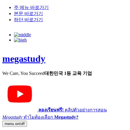
주 메뉴 바로가기
본문 바로가기
하단 바로가기
megastudy
We Care, You Succeed
대한민국 1등 교육 기업
ลองเรียนฟรี!
คลิปตัวอย่างการสอน
Megastudy
ทำไมต้องเลือก
Megastudy?
menu on/off