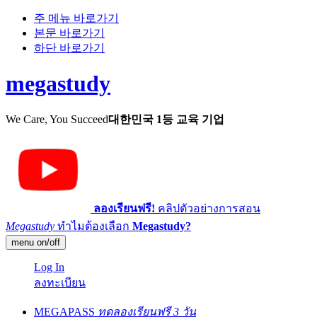
주 메뉴 바로가기
본문 바로가기
하단 바로가기
megastudy
We Care, You Succeed
대한민국 1등 교육 기업
ลองเรียนฟรี!
คลิปตัวอย่างการสอน
Megastudy
ทำไมต้องเลือก
Megastudy?
menu on/off
Log In
ลงทะเบียน
MEGAPASS
ทดลองเรียนฟรี 3 วัน