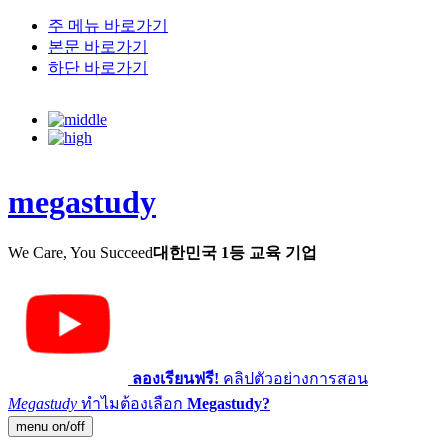
주 메뉴 바로가기
본문 바로가기
하단 바로가기
megastudy
We Care, You Succeed
대한민국 1등 교육 기업
ลองเรียนฟรี!
คลิปตัวอย่างการสอน
Megastudy
ทำไมต้องเลือก
Megastudy?
menu on/off