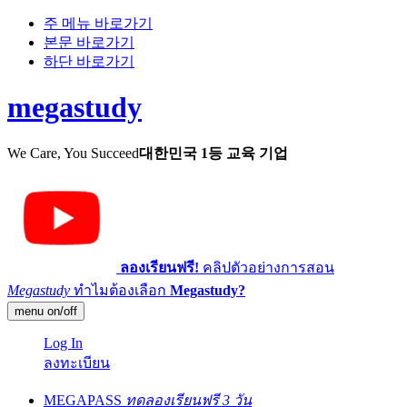
주 메뉴 바로가기
본문 바로가기
하단 바로가기
megastudy
We Care, You Succeed
대한민국 1등 교육 기업
ลองเรียนฟรี!
คลิปตัวอย่างการสอน
Megastudy
ทำไมต้องเลือก
Megastudy?
menu on/off
Log In
ลงทะเบียน
MEGAPASS
ทดลองเรียนฟรี 3 วัน