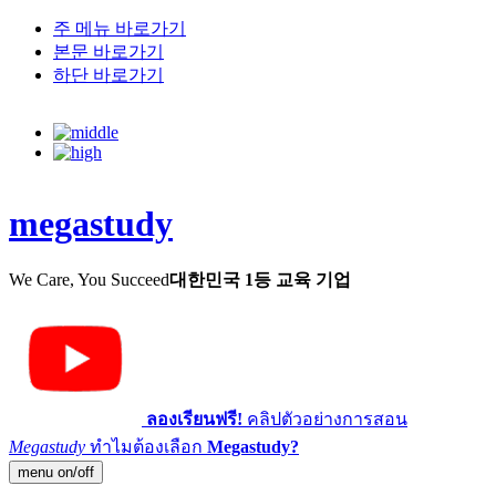
주 메뉴 바로가기
본문 바로가기
하단 바로가기
megastudy
We Care, You Succeed
대한민국 1등 교육 기업
ลองเรียนฟรี!
คลิปตัวอย่างการสอน
Megastudy
ทำไมต้องเลือก
Megastudy?
menu on/off