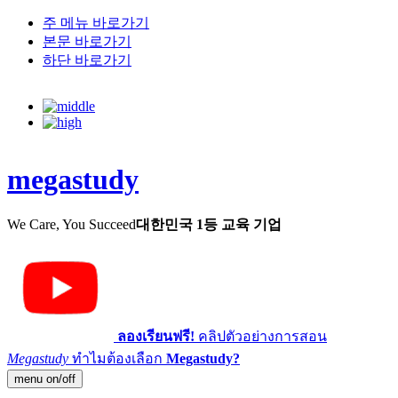
주 메뉴 바로가기
본문 바로가기
하단 바로가기
megastudy
We Care, You Succeed
대한민국 1등 교육 기업
ลองเรียนฟรี!
คลิปตัวอย่างการสอน
Megastudy
ทำไมต้องเลือก
Megastudy?
menu on/off