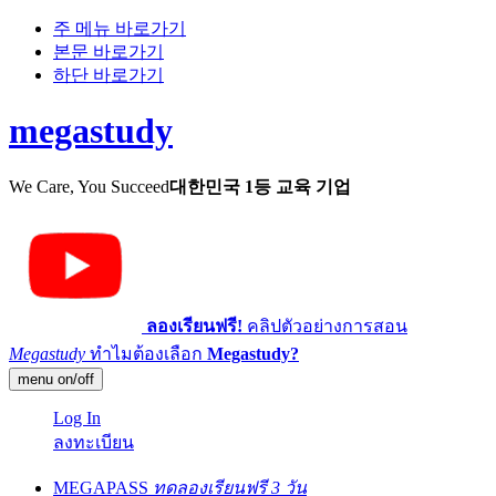
주 메뉴 바로가기
본문 바로가기
하단 바로가기
megastudy
We Care, You Succeed
대한민국 1등 교육 기업
ลองเรียนฟรี!
คลิปตัวอย่างการสอน
Megastudy
ทำไมต้องเลือก
Megastudy?
menu on/off
Log In
ลงทะเบียน
MEGAPASS
ทดลองเรียนฟรี 3 วัน