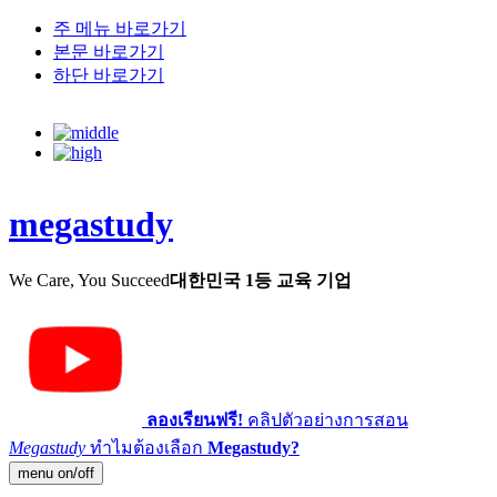
주 메뉴 바로가기
본문 바로가기
하단 바로가기
megastudy
We Care, You Succeed
대한민국 1등 교육 기업
ลองเรียนฟรี!
คลิปตัวอย่างการสอน
Megastudy
ทำไมต้องเลือก
Megastudy?
menu on/off