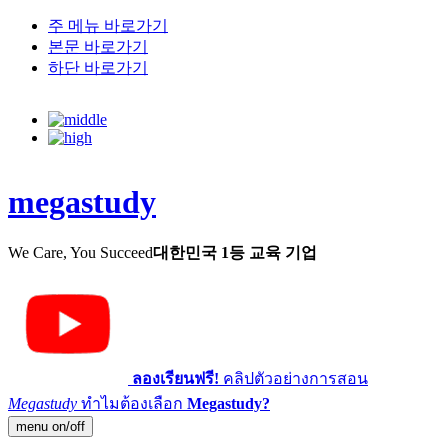
주 메뉴 바로가기
본문 바로가기
하단 바로가기
megastudy
We Care, You Succeed
대한민국 1등 교육 기업
ลองเรียนฟรี!
คลิปตัวอย่างการสอน
Megastudy
ทำไมต้องเลือก
Megastudy?
menu on/off