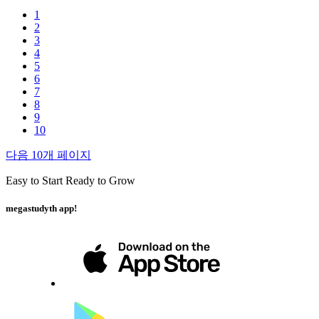
1
2
3
4
5
6
7
8
9
10
다음 10개 페이지
Easy to Start Ready to Grow
megastudyth app!