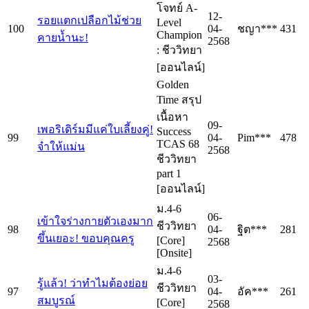
โจทย์ A-
12-
รอยแตกเปลือกไม้ช่วย
Level
100
04-
ชญา***
431
Champion
คายน้ำนะ!
2568
: ชีววิทยา
[ออนไลน์]
Golden
Time สรุป
เนื้อหา
09-
เพอริเดิร์มมีแค่ใบเลี้ยงคู่!
Success
99
04-
Pim***
478
TCAS 68
จำให้แม่น
2568
ชีววิทยา
part 1
[ออนไลน์]
ม.4-6
06-
เข้าใจร่างกายตัวเองมาก
ชีววิทยา
98
04-
ฐิต***
281
ขึ้นเยอะ! ขอบคุณครู
[Core]
2568
[Onsite]
ม.4-6
03-
รู้แล้ว! ว่าทำไมต้องย่อย
ชีววิทยา
97
04-
อัค***
261
สมบูรณ์
[Core]
2568