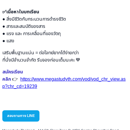
✅เนื้อหาในบทเรียน
● สิ่งมีชีวิตกับกระบวนการดำรงชีวิต
● ​
สารและสมบัติของสาร
● ​
แรง และ การเคลื่อนที่ของวัตถุ
● ​
แสง
เสริม
พื้นฐานแน่น = ต่อโจทย์ยากได้ง่ายกว่า
ที่นั่งมีจำนวนจำกัด รีบจองก่อนเต็มน
ะคะ 💙
สมัครเรียน
คลิก
👉
https://www.megastudyth.com/vod/vod_chr_view.as
p?chr_cd=19239
สอบถามทาง LINE