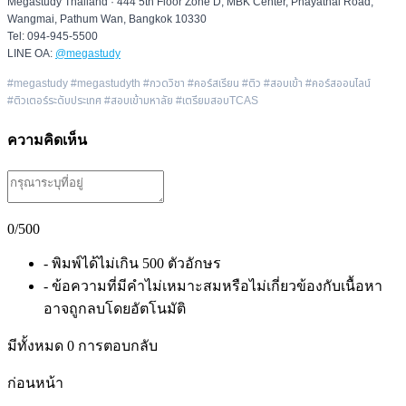
Megastudy Thailand · 444 5th Floor Zone D, MBK Center, Phayathai Road,
Wangmai, Pathum Wan, Bangkok 10330
Tel: 094-945-5500
LINE OA:
@megastudy
#megastudy #megastudyth #กวดวิชา #คอร์สเรียน #ติว #สอบเข้า #คอร์สออนไลน์
#ติวเตอร์ระดับประเทศ #สอบเข้ามหาลัย #เตรียมสอบTCAS
ความคิดเห็น
0
/500
- พิมพ์ได้ไม่เกิน 500 ตัวอักษร
- ข้อความที่มีคำไม่เหมาะสมหรือไม่เกี่ยวข้องกับเนื้อหา
อาจถูกลบโดยอัตโนมัติ
มีทั้งหมด
0
การตอบกลับ
ก่อนหน้า