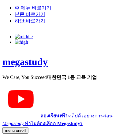
주 메뉴 바로가기
본문 바로가기
하단 바로가기
megastudy
We Care, You Succeed
대한민국 1등 교육 기업
ลองเรียนฟรี!
คลิปตัวอย่างการสอน
Megastudy
ทำไมต้องเลือก
Megastudy?
menu on/off