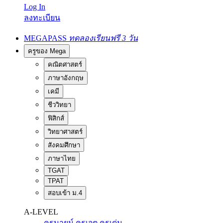
Log In
ลงทะเบียน
MEGAPASS
ทดลองเรียนฟรี 3 วัน
ครูของ Mega
คณิตศาสตร์
ภาษาอังกฤษ
เคมี
ชีววิทยา
ฟิสิกส์
วิทยาศาสตร์
สังคมศึกษา
ภาษาไทย
TGAT
TPAT
สอบเข้า ม.4
A-LEVEL
ครูนายน์
ครูเจต
ครูเด่น