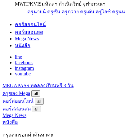
MWIT/KVIS
มหิดลฯ กำเนิดวิทย์ จุฬาภรณฯ
ครูนายน์
ครูซัน
ครูกวาง
ครูเด่น
ครูไอซ์
ครูนน
คอร์สออนไลน์
คอร์สสอนสด
Mega News
หนังสือ
line
facebook
instagram
youtube
MEGAPASS
ทดลองเรียนฟรี 3 วัน
ครูของ Mega
all
คอร์สออนไลน์
all
คอร์สสอนสด
all
Mega News
หนังสือ
กรุณากรอกคำค้นหาค่ะ