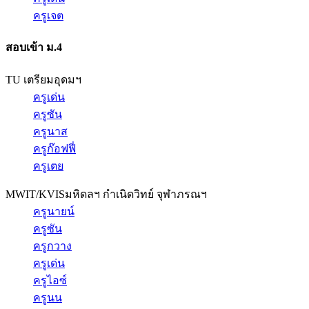
ครูเจต
สอบเข้า ม.4
TU เตรียมอุดมฯ
ครูเด่น
ครูซัน
ครูนาส
ครูก๊อฟฟี่
ครูเตย
MWIT/KVIS
มหิดลฯ กำเนิดวิทย์ จุฬาภรณฯ
ครูนายน์
ครูซัน
ครูกวาง
ครูเด่น
ครูไอซ์
ครูนน