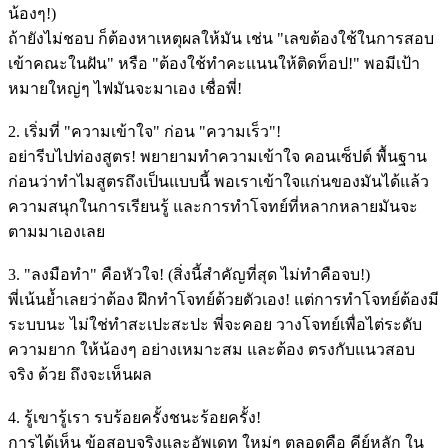
น้องๆ!)
ถ้ายังไม่ชอบ ก็ต้องหาเหตุผลให้มัน เช่น "เลขต้องใช้ในการสอบ
เข้าคณะในฝัน" หรือ "ต้องใช้ทำคะแนนให้ติดท็อป!" พอมีเป้า
หมายใหญ่ๆ ไฟมันจะมาเอง เชื่อพี่!
2. เริ่มที่ "ความเข้าใจ" ก่อน "ความเร็ว"!
อย่ารีบไปท่องสูตร! พยายามทำความเข้าใจ คอนเซ็ปต์ พื้นฐาน
ก่อนว่าทำไมสูตรถึงเป็นแบบนี้ พอเราเข้าใจแก่นของมันได้แล้ว
ความสนุกในการเรียนรู้ และการทำโจทย์ที่หลากหลายมันจะ
ตามมาเองเลย
3. "ลงมือทำ" คือหัวใจ! (สิ่งนี้สำคัญที่สุด ไม่ทำคือจบ!)
พี่เน้นย้ำเลยว่าต้อง ฝึกทำโจทย์ด้วยตัวเอง! แต่การทำโจทย์ต้องมี
ระบบนะ ไม่ใช่ทำสะเปะสะปะ พี่จะคอย วางโจทย์เพื่อไต่ระดับ
ความยาก ให้น้องๆ อย่างเหมาะสม และต้อง ตรงกับแนวสอบ
จริง ด้วย ถึงจะเห็นผล
4. รู้เขารู้เรา รบร้อยครั้งชนะร้อยครั้ง!
การได้เห็น ข้อสอบจริงและอัพเดท ใหม่ๆ ตลอดคือ คีย์หลัก ใน