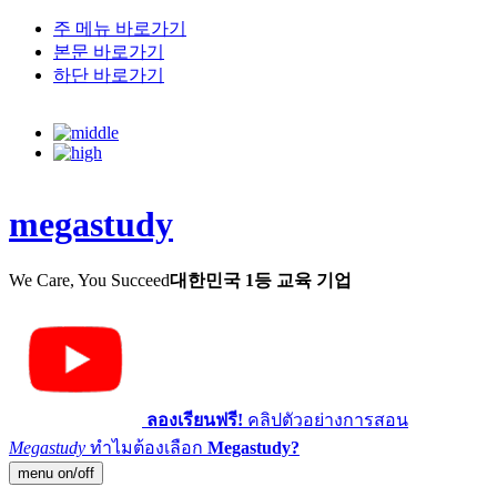
주 메뉴 바로가기
본문 바로가기
하단 바로가기
megastudy
We Care, You Succeed
대한민국 1등 교육 기업
ลองเรียนฟรี!
คลิปตัวอย่างการสอน
Megastudy
ทำไมต้องเลือก
Megastudy?
menu on/off