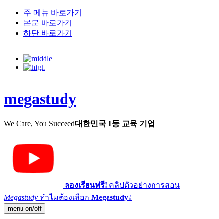
주 메뉴 바로가기
본문 바로가기
하단 바로가기
megastudy
We Care, You Succeed
대한민국 1등 교육 기업
ลองเรียนฟรี!
คลิปตัวอย่างการสอน
Megastudy
ทำไมต้องเลือก
Megastudy?
menu on/off