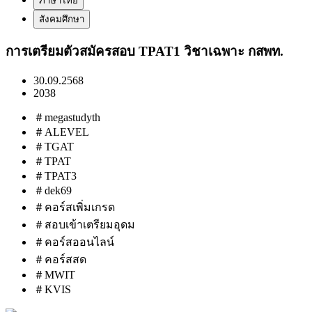
ภาษาไทย
สังคมศึกษา
การเตรียมตัวสมัครสอบ TPAT1 วิชาเฉพาะ กสพท.
30.09.2568
2038
＃megastudyth
＃ALEVEL
＃TGAT
＃TPAT
＃TPAT3
＃dek69
＃คอร์สเพิ่มเกรด
＃สอบเข้าเตรียมอุดม
＃คอร์สออนไลน์
＃คอร์สสด
＃MWIT
＃KVIS