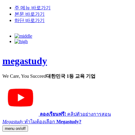
주 메뉴 바로가기
본문 바로가기
하단 바로가기
megastudy
We Care, You Succeed
대한민국 1등 교육 기업
ลองเรียนฟรี!
คลิปตัวอย่างการสอน
Megastudy
ทำไมต้องเลือก
Megastudy?
menu on/off