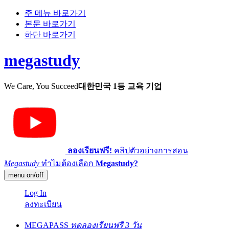
주 메뉴 바로가기
본문 바로가기
하단 바로가기
megastudy
We Care, You Succeed
대한민국 1등 교육 기업
ลองเรียนฟรี!
คลิปตัวอย่างการสอน
Megastudy
ทำไมต้องเลือก
Megastudy?
menu on/off
Log In
ลงทะเบียน
MEGAPASS
ทดลองเรียนฟรี 3 วัน