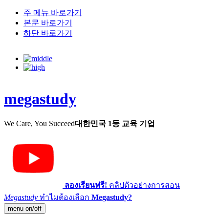
주 메뉴 바로가기
본문 바로가기
하단 바로가기
megastudy
We Care, You Succeed
대한민국 1등 교육 기업
ลองเรียนฟรี!
คลิปตัวอย่างการสอน
Megastudy
ทำไมต้องเลือก
Megastudy?
menu on/off