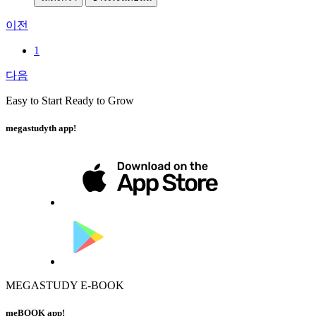
이전
1
다음
Easy to Start Ready to Grow
megastudyth app!
MEGASTUDY E-BOOK
meBOOK app!