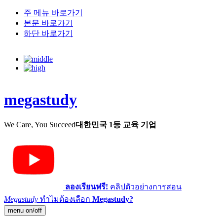
주 메뉴 바로가기
본문 바로가기
하단 바로가기
megastudy
We Care, You Succeed
대한민국 1등 교육 기업
ลองเรียนฟรี!
คลิปตัวอย่างการสอน
Megastudy
ทำไมต้องเลือก
Megastudy?
menu on/off