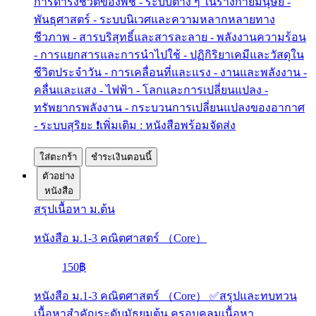
การดำรงชีวิตของพืช - ระบบต่าง ๆ ในร่างกายมนุษย์ -
พันธุศาสตร์ - ระบบนิเวศและความหลากหลายทาง
ชีวภาพ - สารบริสุทธิ์และสารละลาย - พลังงานความร้อน
- การแยกสารและการนำไปใช้ - ปฏิกิริยาเคมีและวัสดุใน
ชีวิตประจำวัน - การเคลื่อนที่และแรง - งานและพลังงาน -
คลื่นและแสง - ไฟฟ้า - โลกและการเปลี่ยนแปลง -
ทรัพยากรพลังงาน - กระบวนการเปลี่ยนแปลงของอากาศ
- ระบบสุริยะ ❗เพิ่มเติม : หนังสือพร้อมจัดส่ง
ใส่ตะกร้า
ชำระเงินตอนนี้
ตัวอย่าง
หนังสือ
สรุปเนื้อหา ม.ต้น
หนังสือ ม.1-3 คณิตศาสตร์ （Core）
150฿
หนังสือ ม.1-3 คณิตศาสตร์ （Core） ✅สรุปและทบทวน
เนื้อหาสำคัญระดับมัธยมต้น ครอบคลุมเนื้อหา