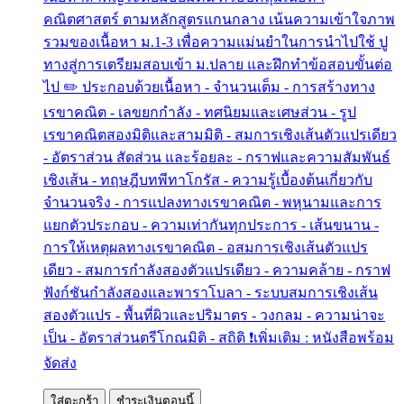
คณิตศาสตร์ ตามหลักสูตรแกนกลาง เน้นความเข้าใจภาพ
รวมของเนื้อหา ม.1-3 เพื่อความแม่นยำในการนำไปใช้ ปู
ทางสู่การเตรียมสอบเข้า ม.ปลาย และฝึกทำข้อสอบขั้นต่อ
ไป ✏️ ประกอบด้วยเนื้อหา - จำนวนเต็ม - การสร้างทาง
เรขาคณิต - เลขยกกำลัง - ทศนิยมและเศษส่วน - รูป
เรขาคณิตสองมิติและสามมิติ - สมการเชิงเส้นตัวแปรเดียว
- อัตราส่วน สัดส่วน และร้อยละ - กราฟและความสัมพันธ์
เชิงเส้น - ทฤษฎีบทพีทาโกรัส - ความรู้เบื้องต้นเกี่ยวกับ
จำนวนจริง - การแปลงทางเรขาคณิต - พหุนามและการ
แยกตัวประกอบ - ความเท่ากันทุกประการ - เส้นขนาน -
การให้เหตุผลทางเรขาคณิต - อสมการเชิงเส้นตัวแปร
เดียว - สมการกำลังสองตัวแปรเดียว - ความคล้าย - กราฟ
ฟังก์ชันกำลังสองและพาราโบลา - ระบบสมการเชิงเส้น
สองตัวแปร - พื้นที่ผิวและปริมาตร - วงกลม - ความน่าจะ
เป็น - อัตราส่วนตรีโกณมิติ - สถิติ ❗เพิ่มเติม : หนังสือพร้อม
จัดส่ง
ใส่ตะกร้า
ชำระเงินตอนนี้