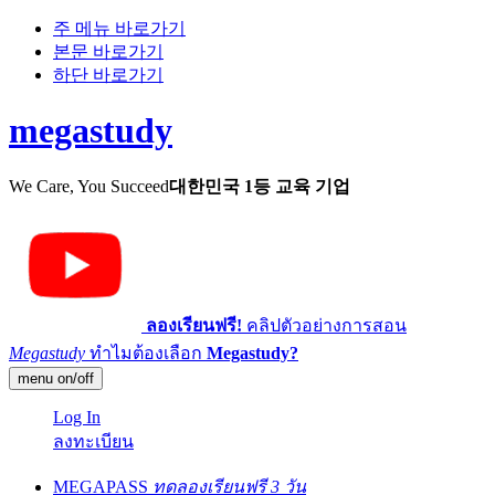
주 메뉴 바로가기
본문 바로가기
하단 바로가기
megastudy
We Care, You Succeed
대한민국 1등 교육 기업
ลองเรียนฟรี!
คลิปตัวอย่างการสอน
Megastudy
ทำไมต้องเลือก
Megastudy?
menu on/off
Log In
ลงทะเบียน
MEGAPASS
ทดลองเรียนฟรี 3 วัน